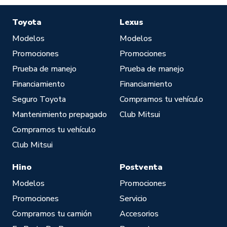
Toyota
Lexus
Pie
de
Modelos
Modelos
página
Promociones
Promociones
Prueba de manejo
Prueba de manejo
Financiamiento
Financiamiento
Seguro Toyota
Compramos tu vehículo
Mantenimiento prepagado
Club Mitsui
Compramos tu vehículo
Club Mitsui
Hino
Postventa
Modelos
Promociones
Promociones
Servicio
Compramos tu camión
Accesorios