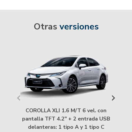
Otras
versiones
COROL
de 7 ve
entrada
COROLLA XLI 1.6 M/T 6 vel. con
pantalla TFT 4.2" + 2 entrada USB
delanteras: 1 tipo A y 1 tipo C